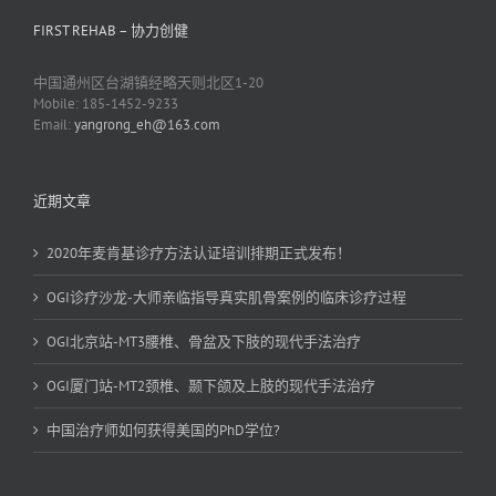
FIRST REHAB – 协力创健
中国通州区台湖镇经略天则北区1-20
Mobile: 185-1452-9233
Email:
yangrong_eh@163.com
近期文章
2020年麦肯基诊疗方法认证培训排期正式发布！
OGI诊疗沙龙-大师亲临指导真实肌骨案例的临床诊疗过程
OGI北京站-MT3腰椎、骨盆及下肢的现代手法治疗
OGI厦门站-MT2颈椎、颞下颌及上肢的现代手法治疗
中国治疗师如何获得美国的PhD学位?