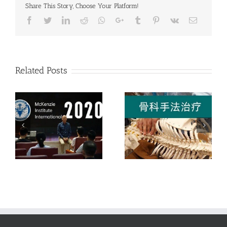
Share This Story, Choose Your Platform!
Facebook
Twitter
LinkedIn
Reddit
Whatsapp
Google+
Tumblr
Pinterest
Vk
Email
Related Posts
法
OGI诊疗沙龙-大师亲临
OGI北京站-MT3腰椎、
发
指导真实肌骨案例的临
骨盆及下肢的现代手法
床诊疗过程
治疗