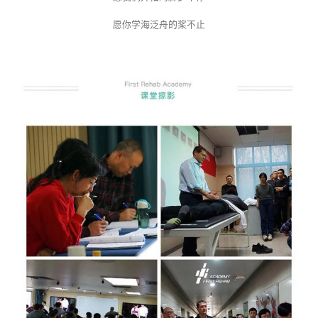
愿你学海泛舟的桨不止